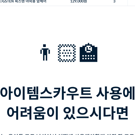
ÖGSTEN 획스텐 야외용 암체어
129,000원
3
👨🏻‍🏫
아이템스카우트 사용