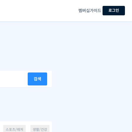
멤버십
가이드
로그인
검색
스포츠/레저
생활/건강