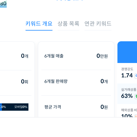
80
50
10
키워드 개요
상품 목록
연관 키워드
0
0
6개월 매출
개
만원
경쟁강도
1.74
0
0
6개월 판매량
개
회
실거래상품
63%
0
평균 가격
원
C
0
%
모바일
0
%
해외상품 
10%