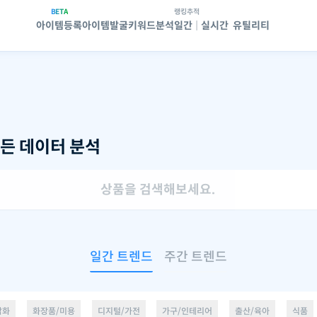
BETA
랭킹추적
아이템등록
아이템발굴
키워드분석
일간
|
실시간
유틸리티
든 데이터 분석
일간 트렌드
주간 트렌드
잡화
화장품/미용
디지털/가전
가구/인테리어
출산/육아
식품