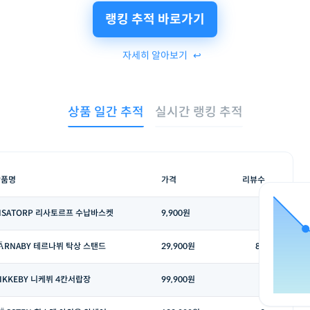
랭킹 추적 바로가기
자세히 알아보기
↩︎
상품 일간 추적
실시간 랭킹 추적
상품명
가격
리뷰수
ISATORP 리사토르프 수납바스켓
9,900원
2
ÄRNABY 테르나뷔 탁상 스탠드
29,900원
85
IKKEBY 니케뷔 4칸서랍장
99,900원
3