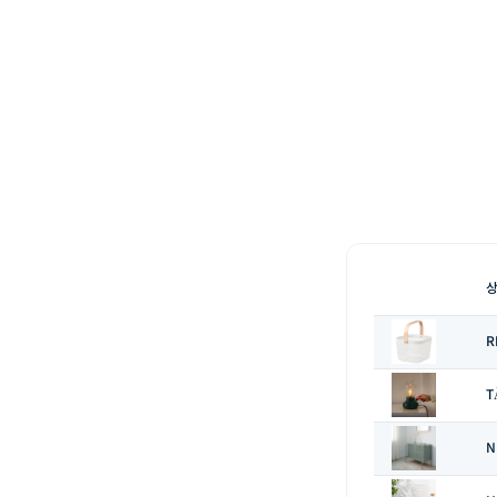
R
T
N