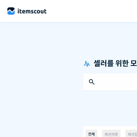
셀러를 위한 모


전체
패션의류
패션