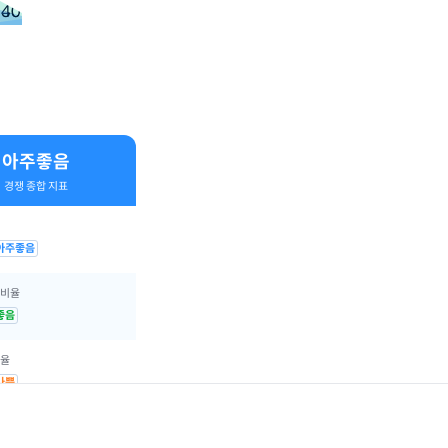
40
30
20
아주좋음
경쟁 종합 지표
아주좋음
 비율
좋음
비율
나쁨