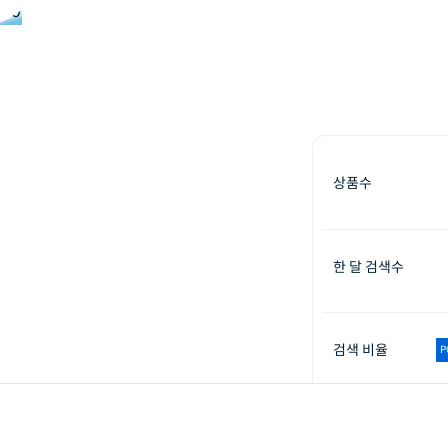
50
30
20
상품수
한 달 검색수
검색 비율
P